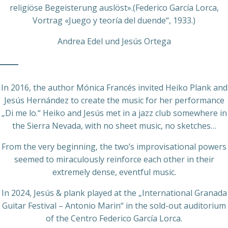
religiöse Begeisterung auslöst».(Federico García Lorca,
Vortrag «Juego y teoría del duende“, 1933.)
Andrea Edel und Jesús Ortega
In 2016, the author Mónica Francés invited Heiko Plank and
Jesús Hernández to create the music for her performance
„Di me lo.“ Heiko and Jesús met in a jazz club somewhere in
the Sierra Nevada, with no sheet music, no sketches…
From the very beginning, the two’s improvisational powers
seemed to miraculously reinforce each other in their
extremely dense, eventful music.
In 2024, Jesús & plank played at the „International Granada
Guitar Festival – Antonio Marin“ in the sold-out auditorium
of the Centro Federico García Lorca.