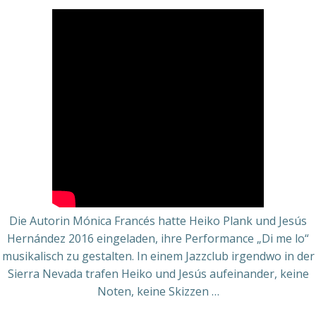
Die Autorin Mónica Francés hatte Heiko Plank und Jesús
Hernández 2016 eingeladen, ihre Performance „Di me lo“
musikalisch zu gestalten. In einem Jazzclub irgendwo in der
Sierra Nevada trafen Heiko und Jesús aufeinander, keine
Noten, keine Skizzen …