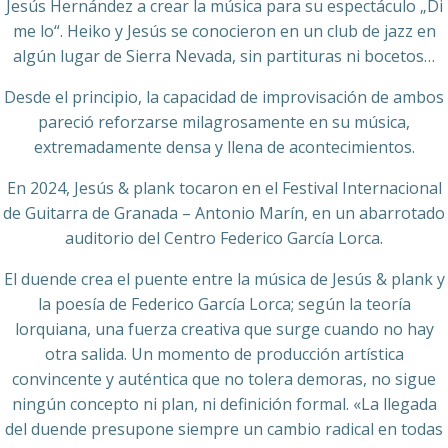
Jesús Hernández a crear la música para su espectáculo „Di
me lo“. Heiko y Jesús se conocieron en un club de jazz en
algún lugar de Sierra Nevada, sin partituras ni bocetos…
Desde el principio, la capacidad de improvisación de ambos
pareció reforzarse milagrosamente en su música,
extremadamente densa y llena de acontecimientos.
En 2024, Jesús & plank tocaron en el Festival Internacional
de Guitarra de Granada – Antonio Marín, en un abarrotado
auditorio del Centro Federico García Lorca.
El duende crea el puente entre la música de Jesús & plank y
la poesía de Federico García Lorca; según la teoría
lorquiana, una fuerza creativa que surge cuando no hay
otra salida. Un momento de producción artística
convincente y auténtica que no tolera demoras, no sigue
ningún concepto ni plan, ni definición formal. «La llegada
del duende presupone siempre un cambio radical en todas